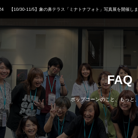
24
【10/30-11/5】象の鼻テラス「ミナトナフォト」写真展を開催し
23
小澤太一モーレツ秋期集中講座 参加者募集中
13
ポップコーンプレミアム6月開催クラス、募集開始！
04
ポップなオフ会！夏のBBQ &撮影会参加者受付中です。
29
残席わずか【WS】さやか先生による「間（あわい）」作品のつく
24
【10/30-11/5】象の鼻テラス「ミナトナフォト」写真展を開催し
23
小澤太一モーレツ秋期集中講座 参加者募集中
FAQ
ポップコーンのこと、もっと