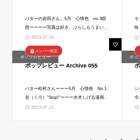
バターの岩田さん。5月 心情色 no.3瞑
そ
想ーーーー写真は好き。ぶらしもうまい。
味
もう5%くらい下をフレームに入れてあげ
さ
2023.07.14
たいかも。色のバ
ス
メンバー限定
ポップレビュー
ポッ
ポップレビュー Archive 055
ポ
バター松村さんーーー5月 心情色 No.1
シ
玄（くろ）”Stop!"ーーー水木しげる漫画に
今
いるひとだ！妖怪STOP!左下のマンホール
た
2023.07.12
とカ
対