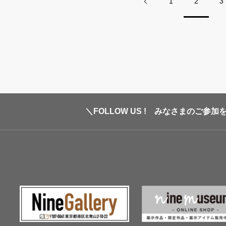
1
2
3
＼FOLLOW US ! みなさまのご参