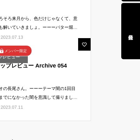
ろそろ来月から、色だけじゃなくて、意
も解いていきましょ。ーーーバター堀江
ん心情色 ５月 No.1「ソーシャルディ
2023.07.13
タンス」ーーー明度はい
メンバー限定
プレビュー
ップレビュー Archive 054
オの長尾さん。ーーーテーマ闇の1回目
までになかった闇を意識して撮りまし
。今回、撮ってみて闇と言うより光の反
2023.07.11
の影のように思いました。ーーー視点と