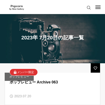
2023.10.23
小澤太一モーレツ秋期集中講座 参加者募集中
2023.05.13
ポップコーンプレミアム6月開催クラス、募集開始！
ログイン
会員登録
2023.05.04
ポップなオフ会！夏のBBQ &撮影会参加者受付中です。
2023.04.29
残席わずか【WS】さやか先生による「間（あわい）」作品のつくり方
はじめての方へ
2023.10.24
【10/30-11/5】象の鼻テラス「ミナトナフォト」写真展を開催します
2023年 7月20日の記事一覧
2023.10.23
小澤太一モーレツ秋期集中講座 参加者募集中
お知らせ
読みもの
メンバーの声
メンバー限定
ポップレビュー
よくある質問
ポップレビュー Archive 063
ポップコーンへようこそ！
プライバシーポリシー
2023.07.20
お知らせ
利用規約