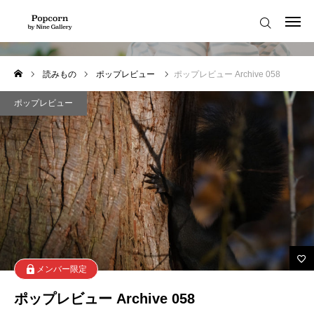
ポップレビュー
はじめての方へ
読みもの
ポップレビュー
ポップレビュー Archive 058
お知らせ
ポップレビュー
読みもの
メンバーの声
よくある質問
ポップコーンへようこそ！
プライバシーポリシー
メンバー限定
お知らせ
利用規約
ポップレビュー Archive 058
Popcorn Member
my-page