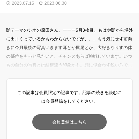
2023.07.15
2023.08.30
FAQ
闇テーマのシオの原田さん。ーーー5月3枚目。もはや闇から場外
に出まくっているかもわからないですが、、、もう気にせず前向
きに今月最後の写真いきます耳とか尻尾とか、大好きなりすの体
の部位をもっと見たいと、チャンスあらば挑戦しています。いつ
もの自分の写真とは結構違う印象かも。顔に似合わず鋭い爪で木
を登り下りする力強さ、、を伝えたかった写真です。右の明るめ
の茎が気になるかなぁ。思い切ってバッツリ切った方がいいのか
な。ーーーみんな闇＝暗くしたがるけど、闇＝暗いは全然違う。
この記事は会員限定の記事です。記事の続きを読むに
足をみせたいけど、なんだか解らないと思われたらそれま
は会員登録をしてください。
会員登録はこちら