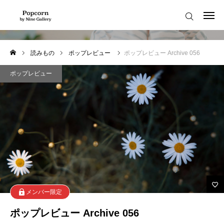
ポップレビュー
はじめての方へ
読みもの
ポップレビュー
ポップレビュー Archive 056
お知らせ
ポップレビュー
読みもの
メンバーの声
よくある質問
ポップコーンへようこそ！
プライバシーポリシー
メンバー限定
お知らせ
利用規約
ポップレビュー Archive 056
Popcorn Member
my-page