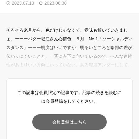
2023.07.13
2023.08.30
FAQ
そろそろ来月から、色だけじゃなくて、意味も解いていきまし
ょ。ーーーバター堀江さん心情色 ５月 No.1「ソーシャルディ
スタンス」ーーー明度はいいですが、明るいところと暗部の差が
伝わりにくいことと、一斉に左下に向いているので、へんな連続
性があまりいい方向にいっていない。ある程度アンダーにしてあ
げたほうが、空間は伝わりやすそう。（2枚目）あとは白い花ビ
ラ部の青みと、右３つの筒状花（黄色い部分）が重いので、落ち
着かせると一体感の中に立体感や宇宙感がだせるのかなあ。白か
この記事は会員限定の記事です。記事の続きを読むに
ら青みを（-Cと-B）、黄色（この場
は会員登録をしてください。
会員登録はこちら