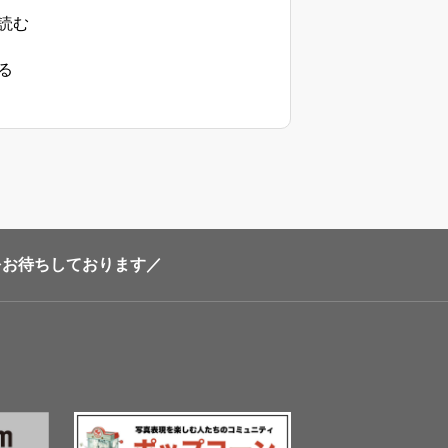
読む
る
加をお待ちしております／