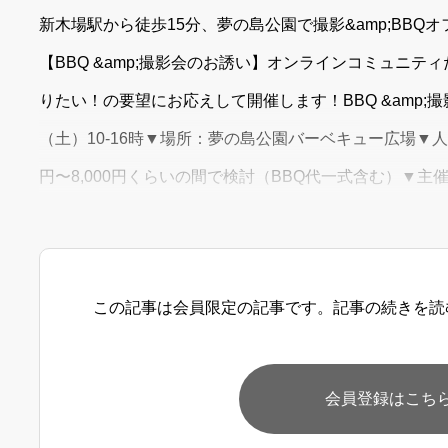
新木場駅から徒歩15分、夢の島公園で撮影&amp;BB
【BBQ &amp;撮影会のお誘い】オンラインコミュニ
りたい！の要望にお応えして開催します！BBQ &amp;
（土）10-16時▼場所：夢の島公園バーベキュー広場▼人数
円〜8,000円くらいの間で検討（BBQ代一式含む）▼主催：ナ
6619）【当日の予定】当日は夢の島周辺での撮影会、見
この記事は会員限定の記事です。記事の続きを読
会員登録はこち