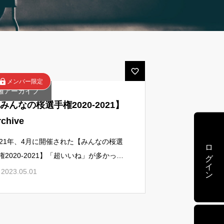
メンバー限定
権アーカイブ
みんなの桜選手権2020-2021】
rchive
021年、4月に開催された【みんなの桜選
ログイン
権2020-2021】「超いいね」が多かった
稿写真は・・・・1位_森口芳恵_25票2
2023.05.01
Masako Amano_21票