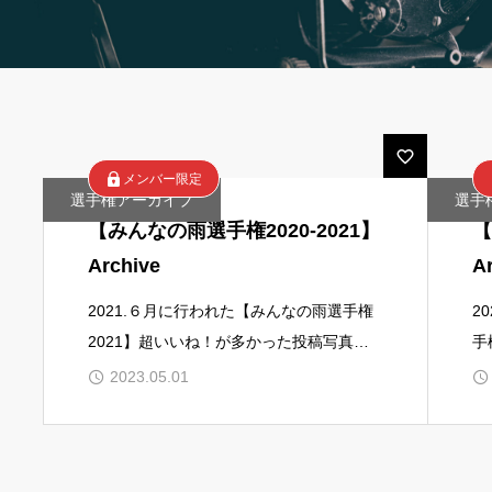
メンバー限定
選手権アーカイブ
選手
【みんなの雨選手権2020-2021】
【
Archive
A
2021.６月に行われた【みんなの雨選手権
2
2021】超いいね！が多かった投稿写真
手
は・・・・1位_野口克美_28票「無題」2
投
2023.05.01
位_紫竹理枝子_23票「雨のち雨」
位_