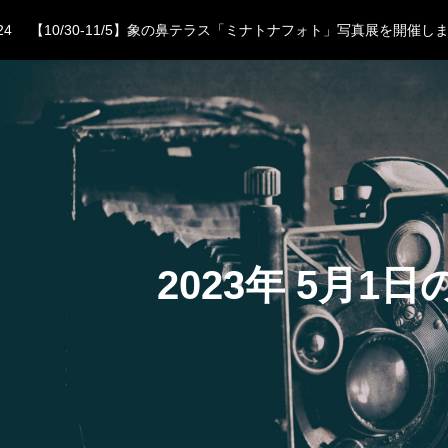
24
【10/30-11/5】象の鼻テラス「ミナトナフォト」写真展を開催し
23
小澤太一モーレツ秋期集中講座 参加者募集中
13
ポップコーンプレミアム6月開催クラス、募集開始！
04
ポップなオフ会！夏のBBQ &撮影会参加者受付中です。
29
残席わずか【WS】さやか先生による「間（あわい）」作品のつく
24
【10/30-11/5】象の鼻テラス「ミナトナフォト」写真展を開催し
23
小澤太一モーレツ秋期集中講座 参加者募集中
2023年 5月1